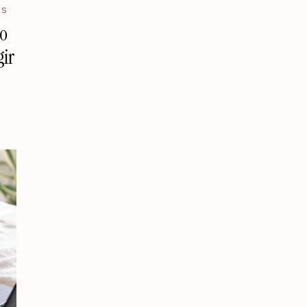
IS
do
gir