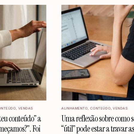
ONTEÚDO
,
VENDAS
ALINHAMENTO
,
CONTEÚDO
,
VENDAS
teu conteúdo” a
Uma reflexão sobre como s
meçamos?”. Foi
“útil” pode estar a travar a