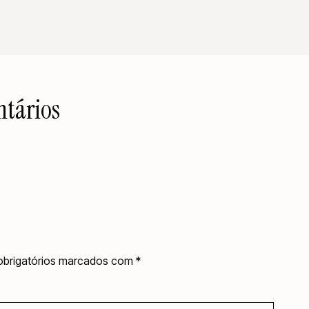
tários
brigatórios marcados com
*