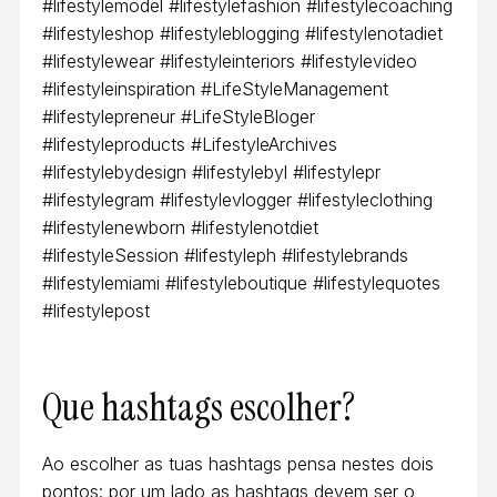
#lifestylemodel #lifestylefashion #lifestylecoaching
#lifestyleshop #lifestyleblogging #lifestylenotadiet
#lifestylewear #lifestyleinteriors #lifestylevideo
#lifestyleinspiration #LifeStyleManagement
#lifestylepreneur #LifeStyleBloger
#lifestyleproducts #LifestyleArchives
#lifestylebydesign #lifestylebyl #lifestylepr
#lifestylegram #lifestylevlogger #lifestyleclothing
#lifestylenewborn #lifestylenotdiet
#lifestyleSession #lifestyleph #lifestylebrands
#lifestylemiami #lifestyleboutique #lifestylequotes
#lifestylepost
Que hashtags escolher?
Ao escolher as tuas hashtags pensa nestes dois
pontos: por um lado as hashtags devem ser o