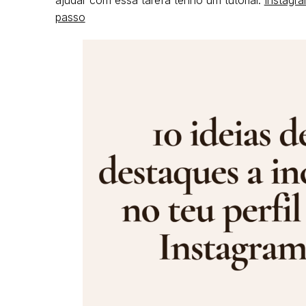
ajudar com essa tarefa tenho um tutorial:
Instagr
passo