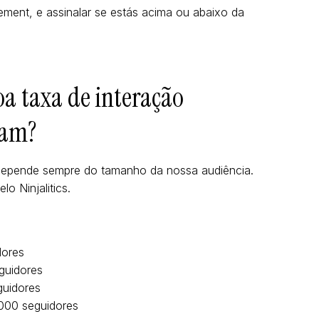
ment, e assinalar se estás acima ou abaixo da
a taxa de interação
ram?
depende sempre do tamanho da nossa audiência.
lo Ninjalitics.
dores
guidores
guidores
.000 seguidores