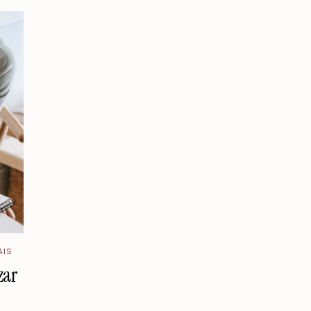
AIS
zar