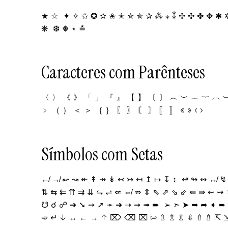
★ ☆ ✦ ✧ ✩ ✪ ✫ ✬ ✭ ✮ ✯ ✰ ⁂ ⁎ ⁑ ✢ ✣ ✤ ✥ ✱ 
❋ ❆ ❅ ⋆ ≛
Caracteres com Parênteses
〈 〉 《 》 「 」 『 』 【 】 〔 〕 ︵ ︶ ︷ ︸ ︹ 
﹥ （ ） ＜ ＞ ｛ ｝ 〖 〗 〘 〙 〚 〛 « » ‹ ›
Símbolos com Setas
↚ ↛ ↜ ↝ ↞ ↟ ↠ ↡ ↢ ↣ ↤ ↥ ↦ ↧ ↨ ↫ ↬ ↭ ↮ ↯ 
⇅ ⇆ ⇇ ⇈ ⇉ ⇊ ⇋ ⇌ ⇍ ⇎ ⇏ ⇕ ⇖ ⇗ ⇘ ⇙ ⇚ ⇛ ⇜ ⇝
☋ ☌ ☍ ➔ ➘ ➙ ➚ ➛ ➜ ➝ ➞ ➟ ➠ ➢ ➣ ➤ ➥ ➦ ➧ ➨ 
➾ ↵ ↓ ↔ ← → ↑ ⌦ ⌫ ⌧ ⇰ ⇫ ⇬ ⇭ ⇳ ⇮ ⇯ ⇱ ⇲