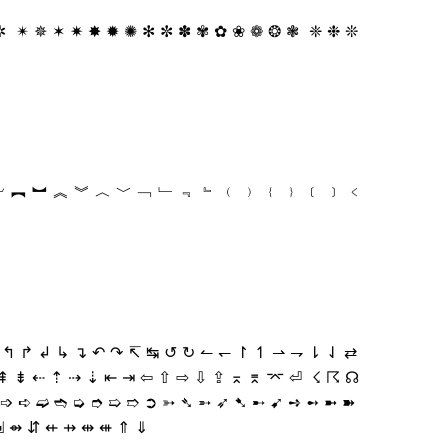
✲ ✴ ✵ ✶ ✷ ✸ ✹ ✺ ✻ ✼ ✽ ✾ ✿ ❀ ❁ ❂ ❃ ❈ ❉ ❊
︺ ︻ ︼ ︽ ︾ ︿ ﹀ ﹁ ﹂ ﹃ ﹄ ﹙ ﹚ ﹛ ﹜ ﹝ ﹞ ﹤
↰ ↱ ↲ ↳ ↴ ↶ ↷ ↸ ↹ ↺ ↻ ↼ ↽ ↾ ↿ ⇀ ⇁ ⇂ ⇃ ⇄
 ⇞ ⇟ ⇠ ⇡ ⇢ ⇣ ⇤ ⇥ ⇦ ⇧ ⇨ ⇩ ⇪ ⌅ ⌆ ⌤ ⏎ ☇ ☈ ☊
➩ ➪ ➫ ➬ ➭ ➮ ➯ ➱ ➲ ➳ ➴ ➵ ➶ ➷ ➸ ➹ ➺ ➻ ➼ ➽
 ⇴ ⇵ ⇷ ⇸ ⇹ ⇺ ⇑ ⇓