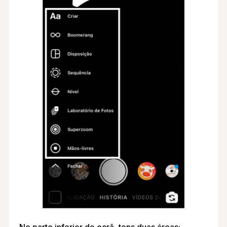
No parte inferior do ecrã, tens duas áreas: