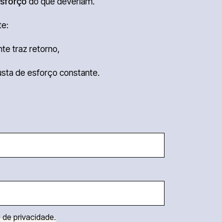
sforço
do que deveriam.
te:
te traz retorno,
usta de esforço constante.
a de privacidade.